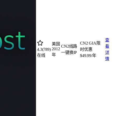
查
CN2 GIA限
美国
CN2线路
看
2012
4.3
(
789
)
时优惠
一键换IP
详
年
在线
$49.99/年
情