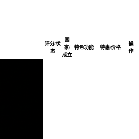
国
评分/状
操
家/
特色功能
特惠/价格
态
作
成立