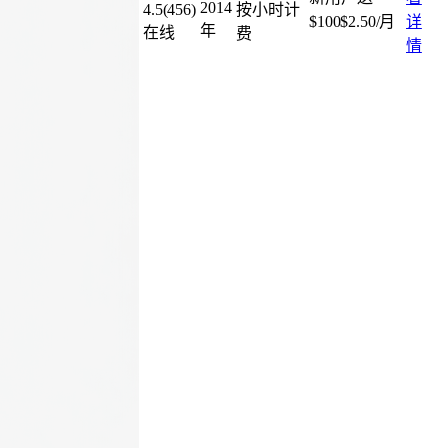
2014
4.5
(
456
)
按小时计
$100
$2.50/月
详
年
在线
费
情