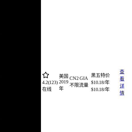
查
黑五特价
美国
CN2 GIA
看
2019
4.2
(
123
)
$10.18/年
不限流量
详
年
在线
$10.18/年
情