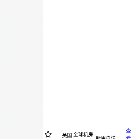
查
全球机房
美国
新用户送
看