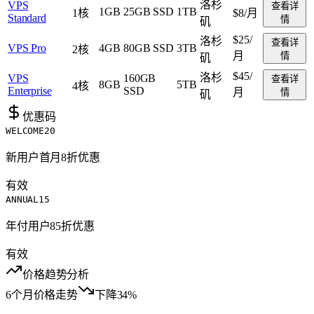
洛杉
VPS
查看详
1GB
25GB SSD
1TB
1核
$8
/月
Standard
情
矶
$25
/
洛杉
查看详
VPS Pro
4GB
80GB SSD
3TB
2核
月
情
矶
$45
/
洛杉
VPS
160GB
查看详
8GB
5TB
4核
Enterprise
SSD
月
情
矶
优惠码
WELCOME20
新用户首月8折优惠
有效
ANNUAL15
年付用户85折优惠
有效
价格趋势分析
6个月价格走势
下降34%