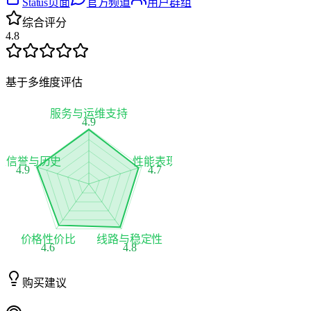
Status页面
官方频道
用户群组
综合评分
4.8
基于多维度评估
服务与运维支持
4.9
家信誉与历史
性能表现
4.9
4.7
价格性价比
线路与稳定性
4.6
4.8
购买建议