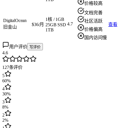
价格较高
文档完善
1核
/
1GB
DigitalOcean
社区活跃
4.7
$36/月
查看
25GB SSD
旧金山
价格偏高
1TB
国内访问慢
用户评价
写评价
4.6
127
条评价
5
60%
4
30%
3
8%
2
2%