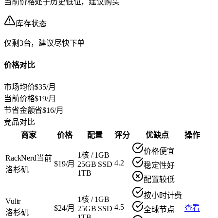
当前价格处于历史低位，建议购买
库存状态
仅剩3台，建议尽快下单
价格对比
市场均价
$35/月
当前价格
$19/月
节省金额
省$16/月
竞品对比
商家
价格
配置
评分
优缺点
操作
价格便宜
1核
/
1GB
RackNerd
当前
4.2
$19/月
25GB SSD
稳定性好
洛杉矶
1TB
配置较低
按小时计费
1核
/
1GB
Vultr
4.5
$24/月
查看
25GB SSD
全球节点
洛杉矶
1TB