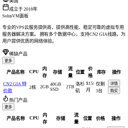
美国
成立于 2018年
SolusVM面板
专业的VPS云服务提供商，提供高性能、稳定可靠的虚拟专用
服务器解决方案。 拥有多个数据中心，支持CN2 GIA线路，为
用户提供优质的网络体验。
稀缺产品
更多
内
流
价
CPU
产品名称
存储
位置
库存
操作
存
量
格
$15
/
CN2 GIA 特
洛杉
仅剩
详情
40GB
2GB
2TB
2核
SSD
月
价款
矶
3台
购买
热门产品
更多
内
流
CPU
产品名称
存储
位置
价格
操作
存
量