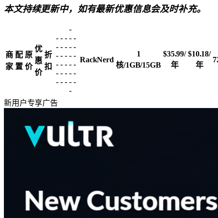
本文持续更新中，如有最新优惠信息会及时补充。
-
-
-
-
-
-
-
-
-
-
-
优
1
$35.99/
$10.18/
商
配
原
折
-
-
-
-
-
RackNerd
7
惠
-
-
-
-
-
核/1GB/15GB
年
年
家
置
价
扣
价
-
-
-
-
-
-
-
-
-
-
-
新用户专享
广告