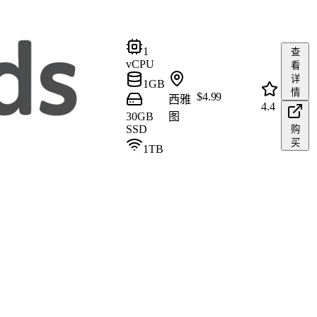
1
查
vCPU
看
详
1GB
情
$
4.99
西雅
4.4
30GB
图
SSD
购
买
1TB