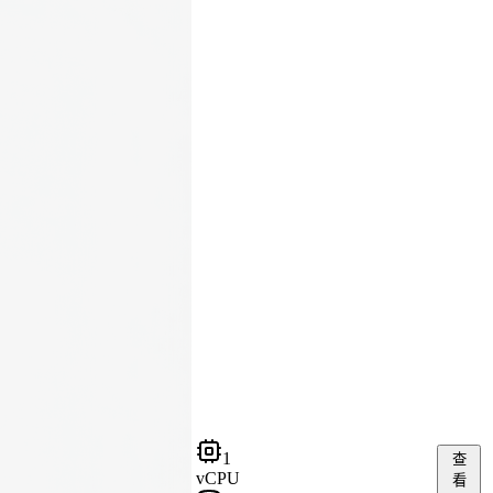
1
查
vCPU
看