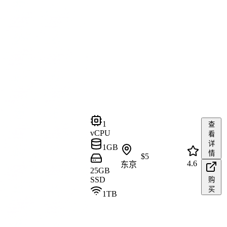
1
查
vCPU
看
详
1GB
情
$
5
4.6
东京
25GB
SSD
购
买
1TB