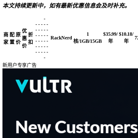
本文持续更新中，如有最新优惠信息会及时补充。
-
-
-
-
-
-
-
-
-
-
-
优
1
$35.99/
$10.18/
商
配
原
折
-
-
-
-
-
RackNerd
7
惠
-
-
-
-
-
核/1GB/15GB
年
年
家
置
价
扣
价
-
-
-
-
-
-
-
-
-
-
-
新用户专享
广告