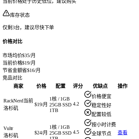
当前价格处于历史低位，建议购买
库存状态
仅剩3台，建议尽快下单
价格对比
市场均价
$35/月
当前价格
$19/月
节省金额
省$16/月
竞品对比
商家
价格
配置
评分
优缺点
操作
价格便宜
1核
/
1GB
RackNerd
当前
4.2
$19/月
25GB SSD
稳定性好
洛杉矶
1TB
配置较低
按小时计费
1核
/
1GB
Vultr
4.5
$24/月
查看
25GB SSD
全球节点
洛杉矶
1TB