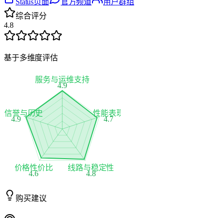
Status页面
官方频道
用户群组
综合评分
4.8
基于多维度评估
服务与运维支持
4.9
家信誉与历史
性能表现
4.9
4.7
价格性价比
线路与稳定性
4.6
4.8
购买建议