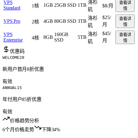
洛杉
VPS
查看详
1GB
25GB SSD
1TB
1核
$8
/月
Standard
情
矶
$25
/
洛杉
查看详
VPS Pro
4GB
80GB SSD
3TB
2核
月
情
矶
$45
/
洛杉
VPS
160GB
查看详
8GB
5TB
4核
Enterprise
SSD
月
情
矶
优惠码
WELCOME20
新用户首月8折优惠
有效
ANNUAL15
年付用户85折优惠
有效
价格趋势分析
6个月价格走势
下降34%