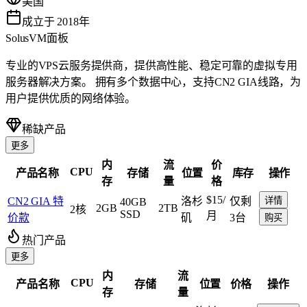
美国
成立于 2018年
SolusVM面板
专业的VPS云服务提供商，提供高性能、稳定可靠的虚拟专用
服务器解决方案。 拥有多个数据中心，支持CN2 GIA线路，为
用户提供优质的网络体验。
稀缺产品
更多
内
流
价
CPU
产品名称
存储
位置
库存
操作
存
量
格
$15
/
CN2 GIA 特
洛杉
仅剩
详情
40GB
2GB
2TB
2核
SSD
月
价款
矶
3台
购买
热门产品
更多
内
流
CPU
产品名称
存储
位置
价格
操作
存
量