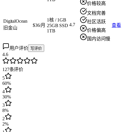
价格较高
文档完善
1核
/
1GB
DigitalOcean
社区活跃
4.7
$36/月
查看
25GB SSD
旧金山
价格偏高
1TB
国内访问慢
用户评价
写评价
4.6
127
条评价
5
60%
4
30%
3
8%
2
2%