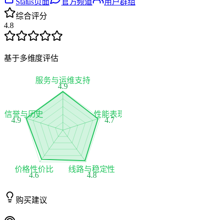
Status页面
官方频道
用户群组
综合评分
4.8
基于多维度评估
服务与运维支持
4.9
家信誉与历史
性能表现
4.9
4.7
价格性价比
线路与稳定性
4.6
4.8
购买建议