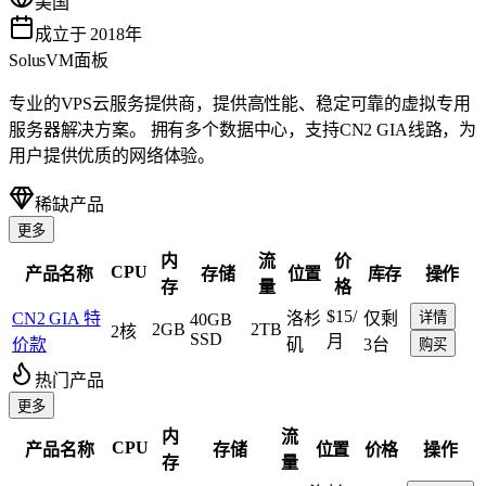
美国
成立于 2018年
SolusVM面板
专业的VPS云服务提供商，提供高性能、稳定可靠的虚拟专用
服务器解决方案。 拥有多个数据中心，支持CN2 GIA线路，为
用户提供优质的网络体验。
稀缺产品
更多
内
流
价
CPU
产品名称
存储
位置
库存
操作
存
量
格
$15
/
CN2 GIA 特
洛杉
仅剩
详情
40GB
2GB
2TB
2核
SSD
月
价款
矶
3台
购买
热门产品
更多
内
流
CPU
产品名称
存储
位置
价格
操作
存
量