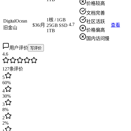
价格较高
文档完善
1核
/
1GB
DigitalOcean
社区活跃
4.7
$36/月
查看
25GB SSD
旧金山
价格偏高
1TB
国内访问慢
用户评价
写评价
4.6
127
条评价
5
60%
4
30%
3
8%
2
2%