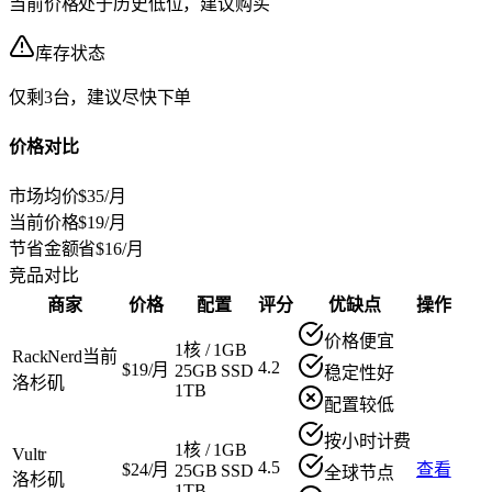
当前价格处于历史低位，建议购买
库存状态
仅剩3台，建议尽快下单
价格对比
市场均价
$35/月
当前价格
$19/月
节省金额
省$16/月
竞品对比
商家
价格
配置
评分
优缺点
操作
价格便宜
1核
/
1GB
RackNerd
当前
4.2
$19/月
25GB SSD
稳定性好
洛杉矶
1TB
配置较低
按小时计费
1核
/
1GB
Vultr
4.5
$24/月
查看
25GB SSD
全球节点
洛杉矶
1TB