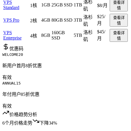
洛杉
VPS
查看详
1GB
25GB SSD
1TB
1核
$8
/月
Standard
情
矶
$25
/
洛杉
查看详
VPS Pro
4GB
80GB SSD
3TB
2核
月
情
矶
$45
/
洛杉
VPS
160GB
查看详
8GB
5TB
4核
Enterprise
SSD
月
情
矶
优惠码
WELCOME20
新用户首月8折优惠
有效
ANNUAL15
年付用户85折优惠
有效
价格趋势分析
6个月价格走势
下降34%