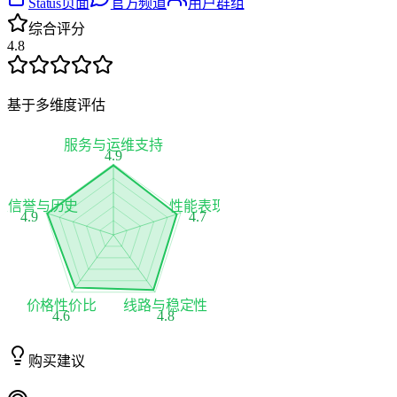
Status页面
官方频道
用户群组
综合评分
4.8
基于多维度评估
服务与运维支持
4.9
家信誉与历史
性能表现
4.9
4.7
价格性价比
线路与稳定性
4.6
4.8
购买建议