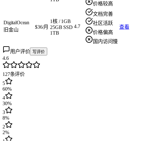
价格较高
文档完善
1核
/
1GB
DigitalOcean
社区活跃
4.7
$36/月
查看
25GB SSD
旧金山
价格偏高
1TB
国内访问慢
用户评价
写评价
4.6
127
条评价
5
60%
4
30%
3
8%
2
2%