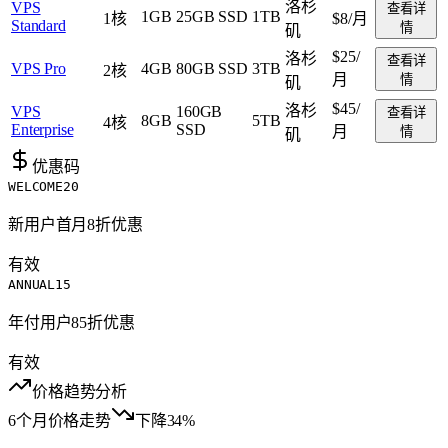
洛杉
VPS
查看详
1GB
25GB SSD
1TB
1核
$8
/月
Standard
情
矶
$25
/
洛杉
查看详
VPS Pro
4GB
80GB SSD
3TB
2核
月
情
矶
$45
/
洛杉
VPS
160GB
查看详
8GB
5TB
4核
Enterprise
SSD
月
情
矶
优惠码
WELCOME20
新用户首月8折优惠
有效
ANNUAL15
年付用户85折优惠
有效
价格趋势分析
6个月价格走势
下降34%