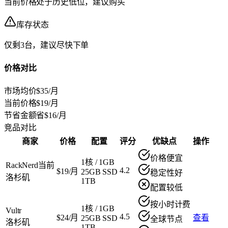
当前价格处于历史低位，建议购买
库存状态
仅剩3台，建议尽快下单
价格对比
市场均价
$35/月
当前价格
$19/月
节省金额
省$16/月
竞品对比
商家
价格
配置
评分
优缺点
操作
价格便宜
1核
/
1GB
RackNerd
当前
4.2
$19/月
25GB SSD
稳定性好
洛杉矶
1TB
配置较低
按小时计费
1核
/
1GB
Vultr
4.5
$24/月
查看
25GB SSD
全球节点
洛杉矶
1TB