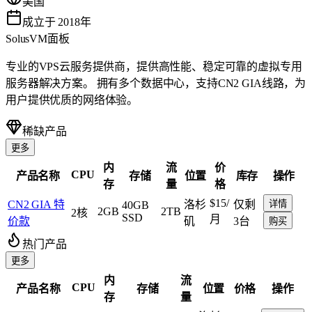
美国
成立于 2018年
SolusVM面板
专业的VPS云服务提供商，提供高性能、稳定可靠的虚拟专用
服务器解决方案。 拥有多个数据中心，支持CN2 GIA线路，为
用户提供优质的网络体验。
稀缺产品
更多
内
流
价
CPU
产品名称
存储
位置
库存
操作
存
量
格
$15
/
CN2 GIA 特
洛杉
仅剩
详情
40GB
2GB
2TB
2核
SSD
月
价款
矶
3台
购买
热门产品
更多
内
流
CPU
产品名称
存储
位置
价格
操作
存
量