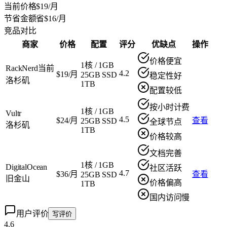
当前价格
$19/月
节省金额
省$16/月
竞品对比
商家
价格
配置
评分
优缺点
操作
价格便宜
1核
/
1GB
RackNerd
当前
4.2
$19/月
25GB SSD
稳定性好
洛杉矶
1TB
配置较低
按小时计费
1核
/
1GB
Vultr
4.5
$24/月
查看
25GB SSD
全球节点
洛杉矶
1TB
价格较高
文档完善
1核
/
1GB
DigitalOcean
社区活跃
4.7
$36/月
查看
25GB SSD
旧金山
价格偏高
1TB
国内访问慢
用户评价
写评价
4.6