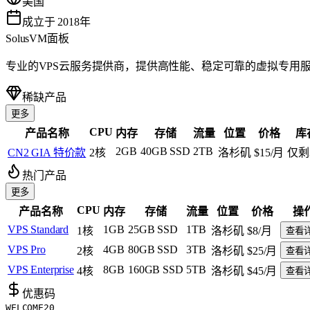
美国
成立于 2018年
SolusVM面板
专业的VPS云服务提供商，提供高性能、稳定可靠的虚拟专用服
稀缺产品
更多
CPU
产品名称
内存
存储
流量
位置
价格
库
2GB
40GB SSD
2TB
CN2 GIA 特价款
2核
洛杉矶
$15
/月
仅剩
热门产品
更多
CPU
产品名称
内存
存储
流量
位置
价格
操
VPS Standard
1GB
25GB SSD
1TB
1核
洛杉矶
$8
/月
查看
VPS Pro
4GB
80GB SSD
3TB
2核
洛杉矶
$25
/月
查看
VPS Enterprise
8GB
160GB SSD
5TB
4核
洛杉矶
$45
/月
查看
优惠码
WELCOME20