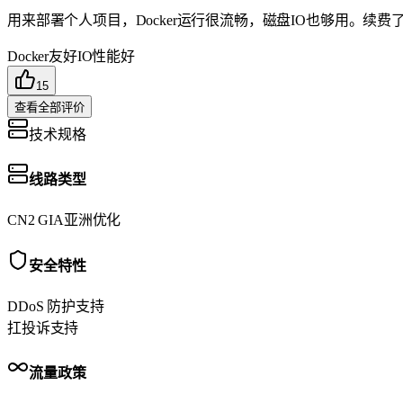
用来部署个人项目，Docker运行很流畅，磁盘IO也够用。续费
Docker友好
IO性能好
15
查看全部评价
技术规格
线路类型
CN2 GIA
亚洲优化
安全特性
DDoS 防护
支持
扛投诉
支持
流量政策