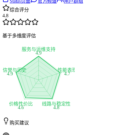
Status页面
官方频道
用户群组
综合评分
4.8
基于多维度评估
服务与运维支持
4.9
家信誉与历史
性能表现
4.9
4.7
价格性价比
线路与稳定性
4.6
4.8
购买建议