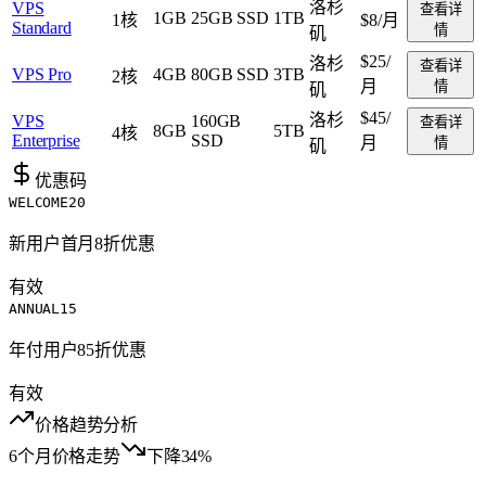
洛杉
VPS
查看详
1GB
25GB SSD
1TB
1核
$8
/月
Standard
情
矶
$25
/
洛杉
查看详
VPS Pro
4GB
80GB SSD
3TB
2核
月
情
矶
$45
/
洛杉
VPS
160GB
查看详
8GB
5TB
4核
Enterprise
SSD
月
情
矶
优惠码
WELCOME20
新用户首月8折优惠
有效
ANNUAL15
年付用户85折优惠
有效
价格趋势分析
6个月价格走势
下降34%