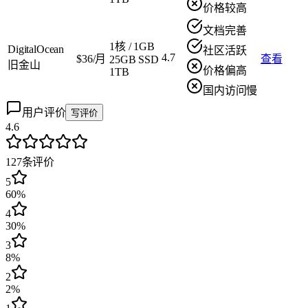
价格较高
文档完善
1核
/
1GB
DigitalOcean
社区活跃
4.7
$36/月
查看
25GB SSD
旧金山
价格偏高
1TB
国内访问慢
用户评价
写评价
4.6
127
条评价
5
60%
4
30%
3
8%
2
2%