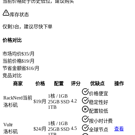
当前价格处于历史低位，建议购买
库存状态
仅剩3台，建议尽快下单
价格对比
市场均价
$35/月
当前价格
$19/月
节省金额
省$16/月
竞品对比
商家
价格
配置
评分
优缺点
操作
价格便宜
1核
/
1GB
RackNerd
当前
4.2
$19/月
25GB SSD
稳定性好
洛杉矶
1TB
配置较低
按小时计费
1核
/
1GB
Vultr
4.5
$24/月
查看
25GB SSD
全球节点
洛杉矶
1TB