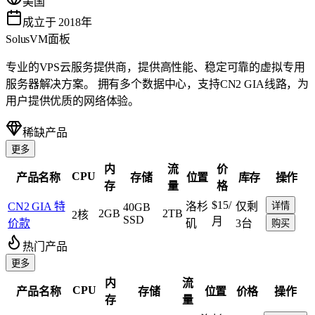
美国
成立于 2018年
SolusVM面板
专业的VPS云服务提供商，提供高性能、稳定可靠的虚拟专用
服务器解决方案。 拥有多个数据中心，支持CN2 GIA线路，为
用户提供优质的网络体验。
稀缺产品
更多
内
流
价
CPU
产品名称
存储
位置
库存
操作
存
量
格
$15
/
CN2 GIA 特
洛杉
仅剩
详情
40GB
2GB
2TB
2核
SSD
月
价款
矶
3台
购买
热门产品
更多
内
流
CPU
产品名称
存储
位置
价格
操作
存
量