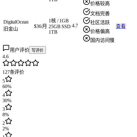
价格较高
文档完善
1核
/
1GB
DigitalOcean
社区活跃
4.7
$36/月
查看
25GB SSD
旧金山
价格偏高
1TB
国内访问慢
用户评价
写评价
4.6
127
条评价
5
60%
4
30%
3
8%
2
2%