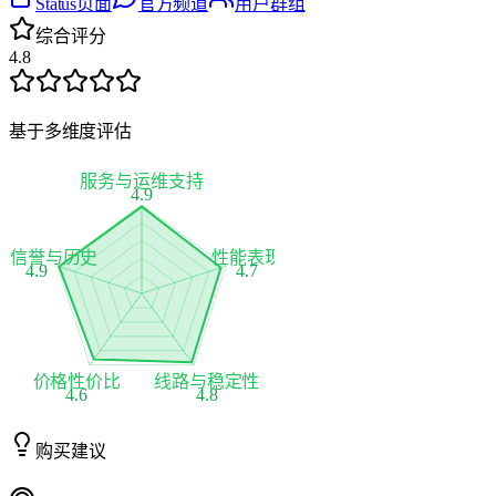
Status页面
官方频道
用户群组
综合评分
4.8
基于多维度评估
服务与运维支持
4.9
家信誉与历史
性能表现
4.9
4.7
价格性价比
线路与稳定性
4.6
4.8
购买建议