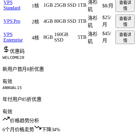
洛杉
VPS
查看详
1GB
25GB SSD
1TB
1核
$8
/月
Standard
情
矶
$25
/
洛杉
查看详
VPS Pro
4GB
80GB SSD
3TB
2核
月
情
矶
$45
/
洛杉
VPS
160GB
查看详
8GB
5TB
4核
Enterprise
SSD
月
情
矶
优惠码
WELCOME20
新用户首月8折优惠
有效
ANNUAL15
年付用户85折优惠
有效
价格趋势分析
6个月价格走势
下降34%