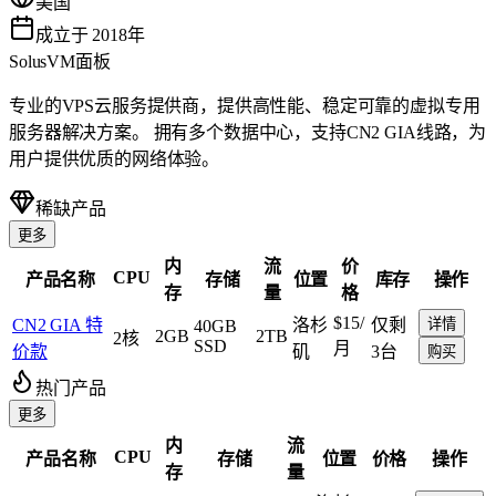
美国
成立于 2018年
SolusVM面板
专业的VPS云服务提供商，提供高性能、稳定可靠的虚拟专用
服务器解决方案。 拥有多个数据中心，支持CN2 GIA线路，为
用户提供优质的网络体验。
稀缺产品
更多
内
流
价
CPU
产品名称
存储
位置
库存
操作
存
量
格
$15
/
CN2 GIA 特
洛杉
仅剩
详情
40GB
2GB
2TB
2核
SSD
月
价款
矶
3台
购买
热门产品
更多
内
流
CPU
产品名称
存储
位置
价格
操作
存
量