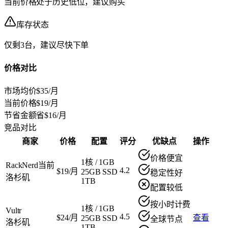
当前价格处于历史低位，建议购买
库存状态
仅剩3台，建议尽快下单
价格对比
市场均价
$35/月
当前价格
$19/月
节省金额
省$16/月
竞品对比
商家
价格
配置
评分
优缺点
操作
价格便宜
1核
/
1GB
RackNerd
当前
4.2
$19/月
25GB SSD
稳定性好
洛杉矶
1TB
配置较低
按小时计费
1核
/
1GB
Vultr
4.5
$24/月
查看
25GB SSD
全球节点
洛杉矶
1TB