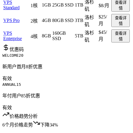
洛杉
VPS
查看详
1GB
25GB SSD
1TB
1核
$8
/月
Standard
情
矶
$25
/
洛杉
查看详
VPS Pro
4GB
80GB SSD
3TB
2核
月
情
矶
$45
/
洛杉
VPS
160GB
查看详
8GB
5TB
4核
Enterprise
SSD
月
情
矶
优惠码
WELCOME20
新用户首月8折优惠
有效
ANNUAL15
年付用户85折优惠
有效
价格趋势分析
6个月价格走势
下降34%