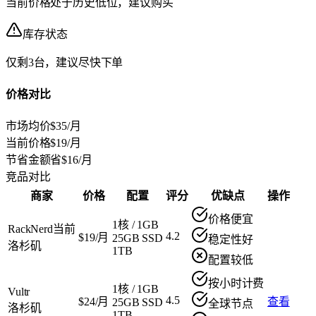
当前价格处于历史低位，建议购买
库存状态
仅剩3台，建议尽快下单
价格对比
市场均价
$35/月
当前价格
$19/月
节省金额
省$16/月
竞品对比
商家
价格
配置
评分
优缺点
操作
价格便宜
1核
/
1GB
RackNerd
当前
4.2
$19/月
25GB SSD
稳定性好
洛杉矶
1TB
配置较低
按小时计费
1核
/
1GB
Vultr
4.5
$24/月
查看
25GB SSD
全球节点
洛杉矶
1TB