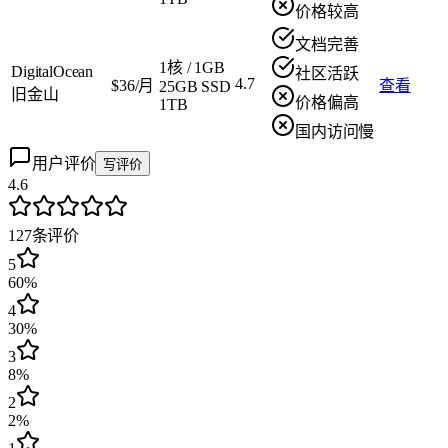
价格较高
文档完善
1核
/
1GB
DigitalOcean
社区活跃
4.7
$36/月
查看
25GB SSD
旧金山
价格偏高
1TB
国内访问慢
用户评价
写评价
4.6
127
条评价
5
60%
4
30%
3
8%
2
2%