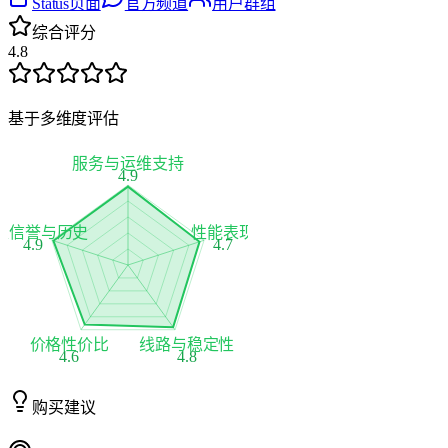
Status页面
官方频道
用户群组
综合评分
4.8
基于多维度评估
服务与运维支持
4.9
家信誉与历史
性能表现
4.9
4.7
价格性价比
线路与稳定性
4.6
4.8
购买建议