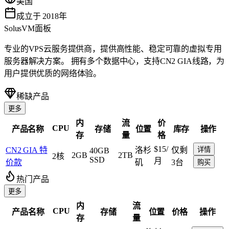
美国
成立于 2018年
SolusVM面板
专业的VPS云服务提供商，提供高性能、稳定可靠的虚拟专用
服务器解决方案。 拥有多个数据中心，支持CN2 GIA线路，为
用户提供优质的网络体验。
稀缺产品
更多
内
流
价
CPU
产品名称
存储
位置
库存
操作
存
量
格
$15
/
CN2 GIA 特
洛杉
仅剩
详情
40GB
2GB
2TB
2核
SSD
月
价款
矶
3台
购买
热门产品
更多
内
流
CPU
产品名称
存储
位置
价格
操作
存
量