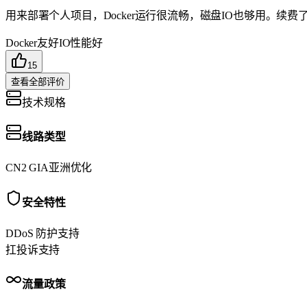
用来部署个人项目，Docker运行很流畅，磁盘IO也够用。续费
Docker友好
IO性能好
15
查看全部评价
技术规格
线路类型
CN2 GIA
亚洲优化
安全特性
DDoS 防护
支持
扛投诉
支持
流量政策