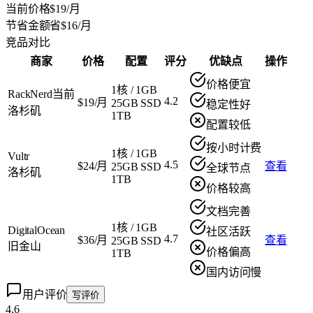
当前价格
$19/月
节省金额
省$16/月
竞品对比
商家
价格
配置
评分
优缺点
操作
价格便宜
1核
/
1GB
RackNerd
当前
4.2
$19/月
25GB SSD
稳定性好
洛杉矶
1TB
配置较低
按小时计费
1核
/
1GB
Vultr
4.5
$24/月
查看
25GB SSD
全球节点
洛杉矶
1TB
价格较高
文档完善
1核
/
1GB
DigitalOcean
社区活跃
4.7
$36/月
查看
25GB SSD
旧金山
价格偏高
1TB
国内访问慢
用户评价
写评价
4.6