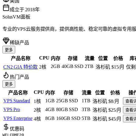
美国
成立于 2018年
SolusVM面板
专业的VPS云服务提供商，提供高性能、稳定可靠的虚拟专用服
稀缺产品
更多
CPU
产品名称
内存
存储
流量
位置
价格
库
2GB
40GB SSD
2TB
CN2 GIA 特价款
2核
洛杉矶
$15
/月
仅剩
热门产品
更多
CPU
产品名称
内存
存储
流量
位置
价格
操
VPS Standard
1GB
25GB SSD
1TB
1核
洛杉矶
$8
/月
查看
VPS Pro
4GB
80GB SSD
3TB
2核
洛杉矶
$25
/月
查看
VPS Enterprise
8GB
160GB SSD
5TB
4核
洛杉矶
$45
/月
查看
优惠码
WELCOME20