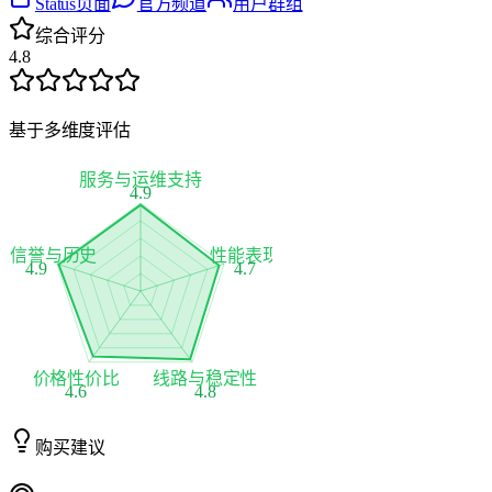
Status页面
官方频道
用户群组
综合评分
4.8
基于多维度评估
服务与运维支持
4.9
家信誉与历史
性能表现
4.9
4.7
价格性价比
线路与稳定性
4.6
4.8
购买建议