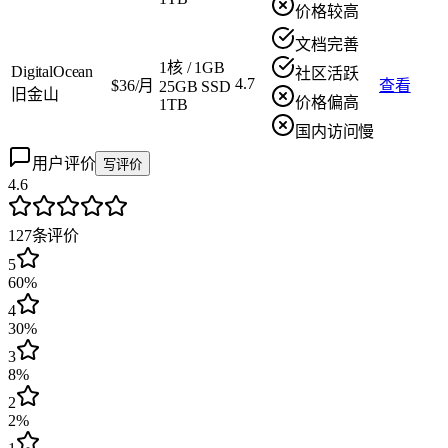
价格较高
文档完善
1核
/
1GB
DigitalOcean
社区活跃
4.7
$36/月
查看
25GB SSD
旧金山
价格偏高
1TB
国内访问慢
用户评价
写评价
4.6
127
条评价
5
60%
4
30%
3
8%
2
2%