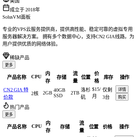
美国
成立于 2018年
SolusVM面板
专业的VPS云服务提供商，提供高性能、稳定可靠的虚拟专用
服务器解决方案。 拥有多个数据中心，支持CN2 GIA线路，为
用户提供优质的网络体验。
稀缺产品
更多
内
流
价
CPU
产品名称
存储
位置
库存
操作
存
量
格
$15
/
CN2 GIA 特
洛杉
仅剩
详情
40GB
2GB
2TB
2核
SSD
月
价款
矶
3台
购买
热门产品
更多
内
流
CPU
产品名称
存储
位置
价格
操作
存
量