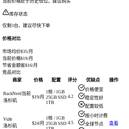
当前价格处于历史低位，建议购买
库存状态
仅剩3台，建议尽快下单
价格对比
市场均价
$35/月
当前价格
$19/月
节省金额
省$16/月
竞品对比
商家
价格
配置
评分
优缺点
操作
价格便宜
1核
/
1GB
RackNerd
当前
4.2
$19/月
25GB SSD
稳定性好
洛杉矶
1TB
配置较低
按小时计费
1核
/
1GB
Vultr
4.5
$24/月
查看
25GB SSD
全球节点
洛杉矶
1TB