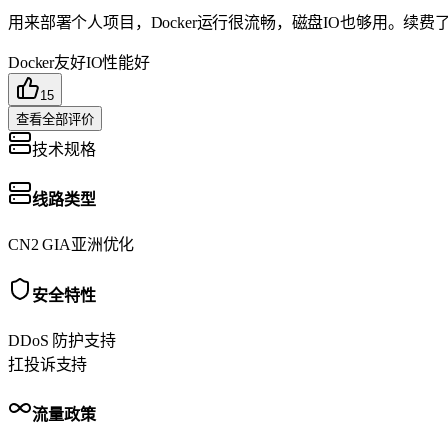
用来部署个人项目，Docker运行很流畅，磁盘IO也够用。续费
Docker友好
IO性能好
15
查看全部评价
技术规格
线路类型
CN2 GIA
亚洲优化
安全特性
DDoS 防护
支持
扛投诉
支持
流量政策