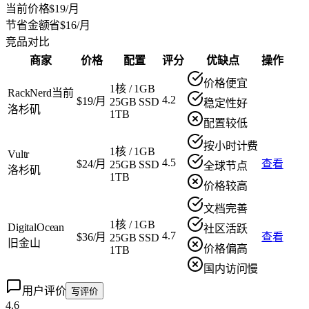
当前价格
$19/月
节省金额
省$16/月
竞品对比
商家
价格
配置
评分
优缺点
操作
价格便宜
1核
/
1GB
RackNerd
当前
4.2
$19/月
25GB SSD
稳定性好
洛杉矶
1TB
配置较低
按小时计费
1核
/
1GB
Vultr
4.5
$24/月
查看
25GB SSD
全球节点
洛杉矶
1TB
价格较高
文档完善
1核
/
1GB
DigitalOcean
社区活跃
4.7
$36/月
查看
25GB SSD
旧金山
价格偏高
1TB
国内访问慢
用户评价
写评价
4.6