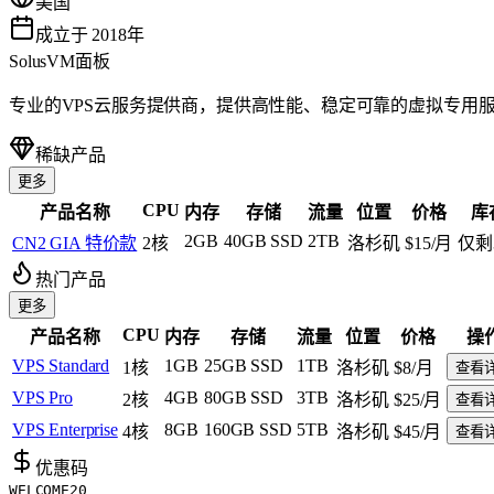
美国
成立于 2018年
SolusVM面板
专业的VPS云服务提供商，提供高性能、稳定可靠的虚拟专用服
稀缺产品
更多
CPU
产品名称
内存
存储
流量
位置
价格
库
2GB
40GB SSD
2TB
CN2 GIA 特价款
2核
洛杉矶
$15
/月
仅剩
热门产品
更多
CPU
产品名称
内存
存储
流量
位置
价格
操
VPS Standard
1GB
25GB SSD
1TB
1核
洛杉矶
$8
/月
查看
VPS Pro
4GB
80GB SSD
3TB
2核
洛杉矶
$25
/月
查看
VPS Enterprise
8GB
160GB SSD
5TB
4核
洛杉矶
$45
/月
查看
优惠码
WELCOME20