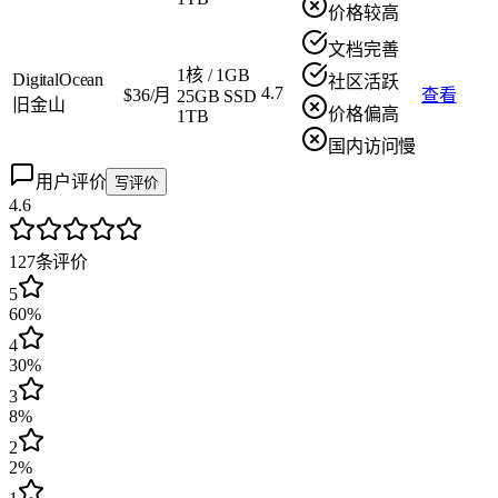
价格较高
文档完善
1核
/
1GB
DigitalOcean
社区活跃
4.7
$36/月
查看
25GB SSD
旧金山
价格偏高
1TB
国内访问慢
用户评价
写评价
4.6
127
条评价
5
60%
4
30%
3
8%
2
2%