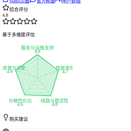
Status页面
官方频道
用户群组
综合评分
4.8
基于多维度评估
服务与运维支持
4.9
家信誉与历史
性能表现
4.9
4.7
价格性价比
线路与稳定性
4.6
4.8
购买建议