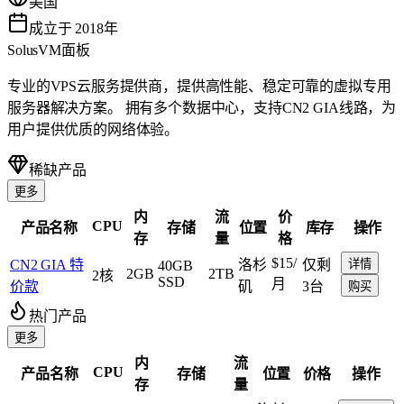
美国
成立于 2018年
SolusVM面板
专业的VPS云服务提供商，提供高性能、稳定可靠的虚拟专用
服务器解决方案。 拥有多个数据中心，支持CN2 GIA线路，为
用户提供优质的网络体验。
稀缺产品
更多
内
流
价
CPU
产品名称
存储
位置
库存
操作
存
量
格
$15
/
CN2 GIA 特
洛杉
仅剩
详情
40GB
2GB
2TB
2核
SSD
月
价款
矶
3台
购买
热门产品
更多
内
流
CPU
产品名称
存储
位置
价格
操作
存
量