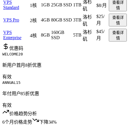
洛杉
VPS
查看详
1GB
25GB SSD
1TB
1核
$8
/月
Standard
情
矶
$25
/
洛杉
查看详
VPS Pro
4GB
80GB SSD
3TB
2核
月
情
矶
$45
/
洛杉
VPS
160GB
查看详
8GB
5TB
4核
Enterprise
SSD
月
情
矶
优惠码
WELCOME20
新用户首月8折优惠
有效
ANNUAL15
年付用户85折优惠
有效
价格趋势分析
6个月价格走势
下降34%