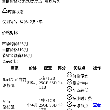
当前价格处于历史低位，建议购买
库存状态
仅剩3台，建议尽快下单
价格对比
市场均价
$35/月
当前价格
$19/月
节省金额
省$16/月
竞品对比
商家
价格
配置
评分
优缺点
操作
价格便宜
1核
/
1GB
RackNerd
当前
4.2
$19/月
25GB SSD
稳定性好
洛杉矶
1TB
配置较低
按小时计费
1核
/
1GB
Vultr
4.5
$24/月
查看
25GB SSD
全球节点
洛杉矶
1TB