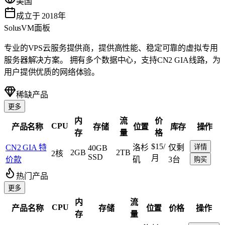
美国
成立于 2018年
SolusVM面板
专业的VPS云服务提供商，提供高性能、稳定可靠的虚拟专用
服务器解决方案。 拥有多个数据中心，支持CN2 GIA线路，为
用户提供优质的网络体验。
稀缺产品
更多
内
流
价
CPU
产品名称
存储
位置
库存
操作
存
量
格
$15
/
CN2 GIA 特
洛杉
仅剩
详情
40GB
2GB
2TB
2核
SSD
月
价款
矶
3台
购买
热门产品
更多
内
流
CPU
产品名称
存储
位置
价格
操作
存
量