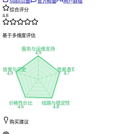
Status页面
官方频道
用户群组
综合评分
4.8
基于多维度评估
服务与运维支持
4.9
家信誉与历史
性能表现
4.9
4.7
价格性价比
线路与稳定性
4.6
4.8
购买建议