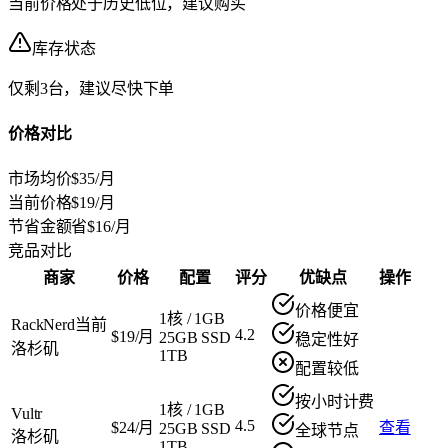
当前价格处于历史低位，建议购买
库存状态
仅剩3台，建议尽快下单
价格对比
市场均价
$35/月
当前价格
$19/月
节省金额
省$16/月
竞品对比
商家
价格
配置
评分
优缺点
操作
价格便宜
1核
/
1GB
RackNerd
当前
4.2
$19/月
25GB SSD
稳定性好
洛杉矶
1TB
配置较低
按小时计费
1核
/
1GB
Vultr
4.5
$24/月
查看
25GB SSD
全球节点
洛杉矶
1TB