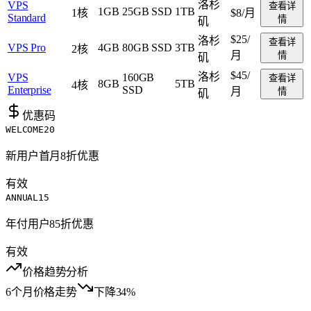
洛杉
VPS
查看详
1GB
25GB SSD
1TB
1核
$8
/月
Standard
情
矶
$25
/
洛杉
查看详
VPS Pro
4GB
80GB SSD
3TB
2核
月
情
矶
$45
/
洛杉
VPS
160GB
查看详
8GB
5TB
4核
Enterprise
SSD
月
情
矶
优惠码
WELCOME20
新用户首月8折优惠
有效
ANNUAL15
年付用户85折优惠
有效
价格趋势分析
6个月价格走势
下降34%