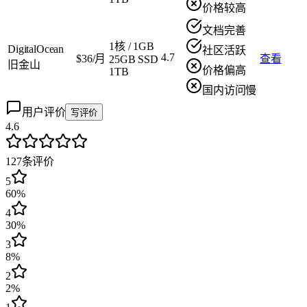
价格较高
文档完善
1核
/
1GB
DigitalOcean
社区活跃
4.7
$36/月
查看
25GB SSD
旧金山
价格偏高
1TB
国内访问慢
用户评价
写评价
4.6
127
条评价
5
60%
4
30%
3
8%
2
2%