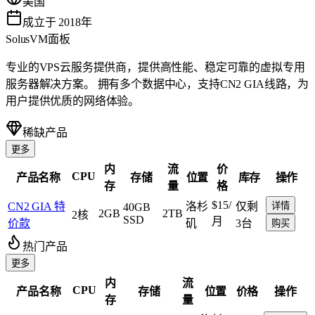
美国
成立于 2018年
SolusVM面板
专业的VPS云服务提供商，提供高性能、稳定可靠的虚拟专用
服务器解决方案。 拥有多个数据中心，支持CN2 GIA线路，为
用户提供优质的网络体验。
稀缺产品
更多
内
流
价
CPU
产品名称
存储
位置
库存
操作
存
量
格
$15
/
CN2 GIA 特
洛杉
仅剩
详情
40GB
2GB
2TB
2核
SSD
月
价款
矶
3台
购买
热门产品
更多
内
流
CPU
产品名称
存储
位置
价格
操作
存
量