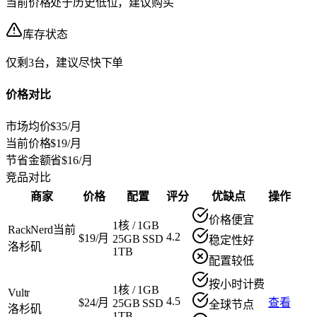
当前价格处于历史低位，建议购买
库存状态
仅剩3台，建议尽快下单
价格对比
市场均价
$35/月
当前价格
$19/月
节省金额
省$16/月
竞品对比
商家
价格
配置
评分
优缺点
操作
价格便宜
1核
/
1GB
RackNerd
当前
4.2
$19/月
25GB SSD
稳定性好
洛杉矶
1TB
配置较低
按小时计费
1核
/
1GB
Vultr
4.5
$24/月
查看
25GB SSD
全球节点
洛杉矶
1TB