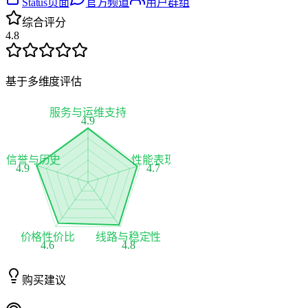
Status页面
官方频道
用户群组
综合评分
4.8
基于多维度评估
服务与运维支持
4.9
家信誉与历史
性能表现
4.9
4.7
价格性价比
线路与稳定性
4.6
4.8
购买建议