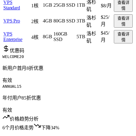
洛杉
VPS
查看详
1GB
25GB SSD
1TB
1核
$8
/月
Standard
情
矶
$25
/
洛杉
查看详
VPS Pro
4GB
80GB SSD
3TB
2核
月
情
矶
$45
/
洛杉
VPS
160GB
查看详
8GB
5TB
4核
Enterprise
SSD
月
情
矶
优惠码
WELCOME20
新用户首月8折优惠
有效
ANNUAL15
年付用户85折优惠
有效
价格趋势分析
6个月价格走势
下降34%