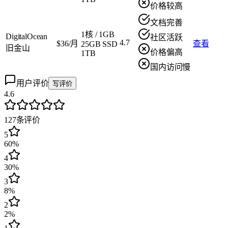
价格较高
文档完善
1核
/
1GB
DigitalOcean
社区活跃
4.7
$36/月
查看
25GB SSD
旧金山
价格偏高
1TB
国内访问慢
用户评价
写评价
4.6
127
条评价
5
60%
4
30%
3
8%
2
2%