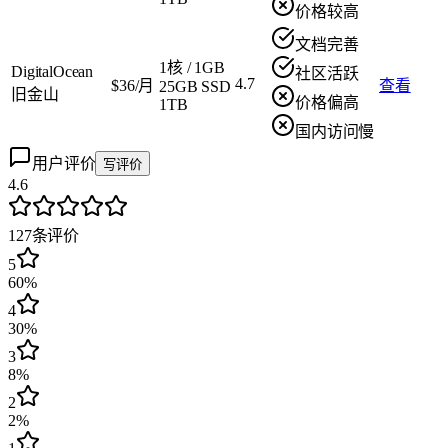
价格较高
文档完善
1核
/
1GB
DigitalOcean
社区活跃
4.7
$36/月
查看
25GB SSD
旧金山
价格偏高
1TB
国内访问慢
用户评价
写评价
4.6
127
条评价
5
60%
4
30%
3
8%
2
2%