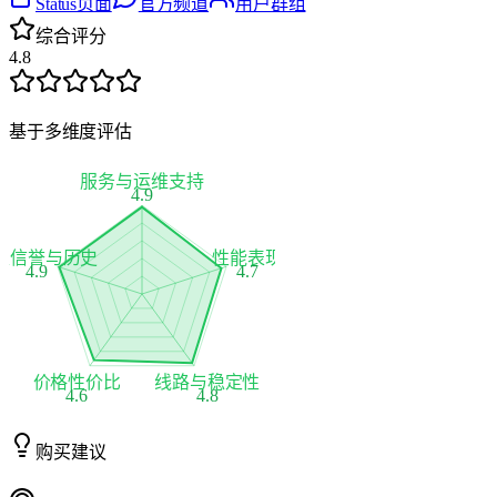
Status页面
官方频道
用户群组
综合评分
4.8
基于多维度评估
服务与运维支持
4.9
家信誉与历史
性能表现
4.9
4.7
价格性价比
线路与稳定性
4.6
4.8
购买建议