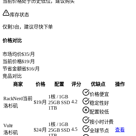
当前价格处于历史低位，建议购买
库存状态
仅剩3台，建议尽快下单
价格对比
市场均价
$35/月
当前价格
$19/月
节省金额
省$16/月
竞品对比
商家
价格
配置
评分
优缺点
操作
价格便宜
1核
/
1GB
RackNerd
当前
4.2
$19/月
25GB SSD
稳定性好
洛杉矶
1TB
配置较低
按小时计费
1核
/
1GB
Vultr
4.5
$24/月
查看
25GB SSD
全球节点
洛杉矶
1TB