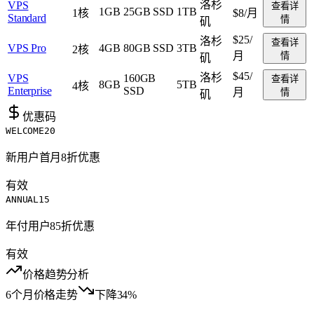
洛杉
VPS
查看详
1GB
25GB SSD
1TB
1核
$8
/月
Standard
情
矶
$25
/
洛杉
查看详
VPS Pro
4GB
80GB SSD
3TB
2核
月
情
矶
$45
/
洛杉
VPS
160GB
查看详
8GB
5TB
4核
Enterprise
SSD
月
情
矶
优惠码
WELCOME20
新用户首月8折优惠
有效
ANNUAL15
年付用户85折优惠
有效
价格趋势分析
6个月价格走势
下降34%