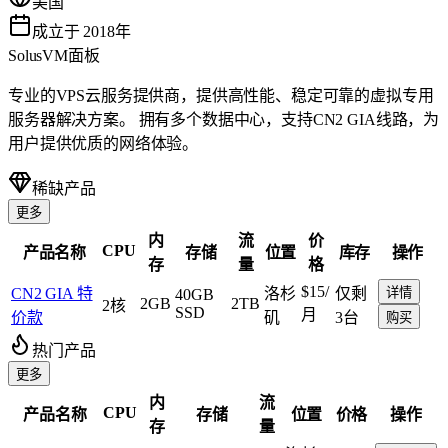
美国
成立于 2018年
SolusVM面板
专业的VPS云服务提供商，提供高性能、稳定可靠的虚拟专用
服务器解决方案。 拥有多个数据中心，支持CN2 GIA线路，为
用户提供优质的网络体验。
稀缺产品
更多
内
流
价
CPU
产品名称
存储
位置
库存
操作
存
量
格
$15
/
CN2 GIA 特
洛杉
仅剩
详情
40GB
2GB
2TB
2核
SSD
月
价款
矶
3台
购买
热门产品
更多
内
流
CPU
产品名称
存储
位置
价格
操作
存
量