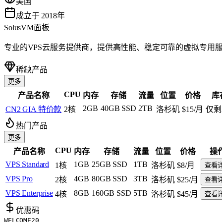
美国
成立于 2018年
SolusVM面板
专业的VPS云服务提供商，提供高性能、稳定可靠的虚拟专用服
稀缺产品
更多
CPU
产品名称
内存
存储
流量
位置
价格
库
2GB
40GB SSD
2TB
CN2 GIA 特价款
2核
洛杉矶
$15
/月
仅剩
热门产品
更多
CPU
产品名称
内存
存储
流量
位置
价格
操
VPS Standard
1GB
25GB SSD
1TB
1核
洛杉矶
$8
/月
查看
VPS Pro
4GB
80GB SSD
3TB
2核
洛杉矶
$25
/月
查看
VPS Enterprise
8GB
160GB SSD
5TB
4核
洛杉矶
$45
/月
查看
优惠码
WELCOME20