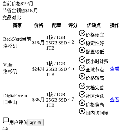
当前价格
$19/月
节省金额
省$16/月
竞品对比
商家
价格
配置
评分
优缺点
操作
价格便宜
1核
/
1GB
RackNerd
当前
4.2
$19/月
25GB SSD
稳定性好
洛杉矶
1TB
配置较低
按小时计费
1核
/
1GB
Vultr
4.5
$24/月
查看
25GB SSD
全球节点
洛杉矶
1TB
价格较高
文档完善
1核
/
1GB
DigitalOcean
社区活跃
4.7
$36/月
查看
25GB SSD
旧金山
价格偏高
1TB
国内访问慢
用户评价
写评价
4.6