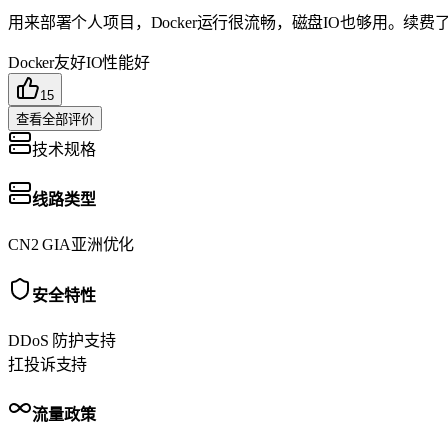
用来部署个人项目，Docker运行很流畅，磁盘IO也够用。续费
Docker友好
IO性能好
15
查看全部评价
技术规格
线路类型
CN2 GIA
亚洲优化
安全特性
DDoS 防护
支持
扛投诉
支持
流量政策