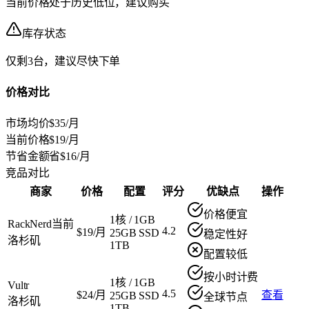
当前价格处于历史低位，建议购买
库存状态
仅剩3台，建议尽快下单
价格对比
市场均价
$35/月
当前价格
$19/月
节省金额
省$16/月
竞品对比
商家
价格
配置
评分
优缺点
操作
价格便宜
1核
/
1GB
RackNerd
当前
4.2
$19/月
25GB SSD
稳定性好
洛杉矶
1TB
配置较低
按小时计费
1核
/
1GB
Vultr
4.5
$24/月
查看
25GB SSD
全球节点
洛杉矶
1TB