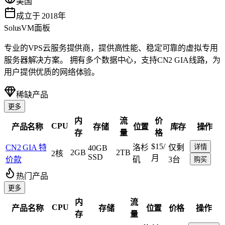
美国
成立于 2018年
SolusVM面板
专业的VPS云服务提供商，提供高性能、稳定可靠的虚拟专用
服务器解决方案。 拥有多个数据中心，支持CN2 GIA线路，为
用户提供优质的网络体验。
稀缺产品
更多
内
流
价
CPU
产品名称
存储
位置
库存
操作
存
量
格
$15
/
CN2 GIA 特
洛杉
仅剩
详情
40GB
2GB
2TB
2核
SSD
月
价款
矶
3台
购买
热门产品
更多
内
流
CPU
产品名称
存储
位置
价格
操作
存
量