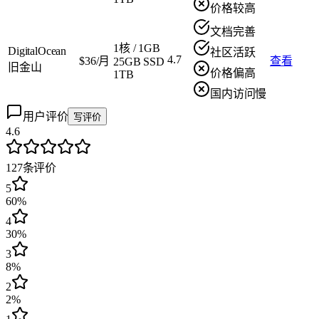
价格较高
文档完善
1核
/
1GB
DigitalOcean
社区活跃
4.7
$36/月
查看
25GB SSD
旧金山
价格偏高
1TB
国内访问慢
用户评价
写评价
4.6
127
条评价
5
60%
4
30%
3
8%
2
2%