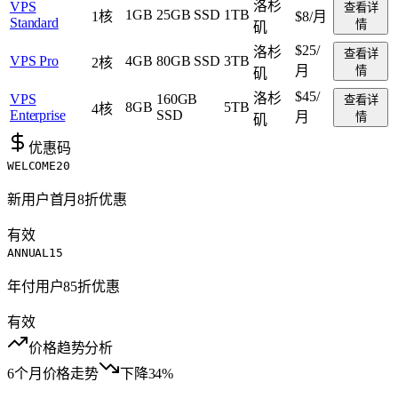
洛杉
VPS
查看详
1GB
25GB SSD
1TB
1核
$8
/月
Standard
情
矶
$25
/
洛杉
查看详
VPS Pro
4GB
80GB SSD
3TB
2核
月
情
矶
$45
/
洛杉
VPS
160GB
查看详
8GB
5TB
4核
Enterprise
SSD
月
情
矶
优惠码
WELCOME20
新用户首月8折优惠
有效
ANNUAL15
年付用户85折优惠
有效
价格趋势分析
6个月价格走势
下降34%