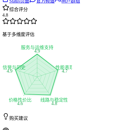
Status页面
官方频道
用户群组
综合评分
4.8
基于多维度评估
服务与运维支持
4.9
家信誉与历史
性能表现
4.9
4.7
价格性价比
线路与稳定性
4.6
4.8
购买建议