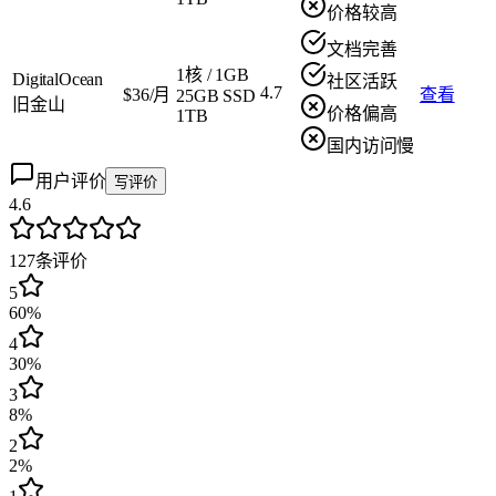
价格较高
文档完善
1核
/
1GB
DigitalOcean
社区活跃
4.7
$36/月
查看
25GB SSD
旧金山
价格偏高
1TB
国内访问慢
用户评价
写评价
4.6
127
条评价
5
60%
4
30%
3
8%
2
2%