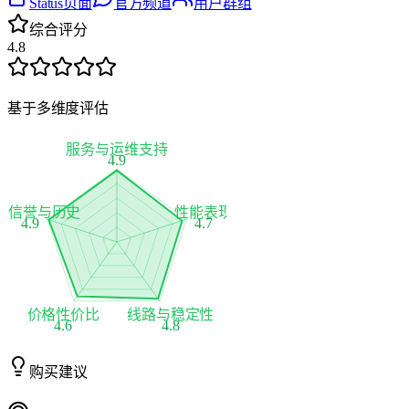
Status页面
官方频道
用户群组
综合评分
4.8
基于多维度评估
服务与运维支持
4.9
家信誉与历史
性能表现
4.9
4.7
价格性价比
线路与稳定性
4.6
4.8
购买建议