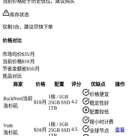
当前价格处于历史低位，建议购买
库存状态
仅剩3台，建议尽快下单
价格对比
市场均价
$35/月
当前价格
$19/月
节省金额
省$16/月
竞品对比
商家
价格
配置
评分
优缺点
操作
价格便宜
1核
/
1GB
RackNerd
当前
4.2
$19/月
25GB SSD
稳定性好
洛杉矶
1TB
配置较低
按小时计费
1核
/
1GB
Vultr
4.5
$24/月
查看
25GB SSD
全球节点
洛杉矶
1TB