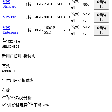
洛杉
VPS
查看详
1GB
25GB SSD
1TB
1核
$8
/月
Standard
情
矶
$25
/
洛杉
查看详
VPS Pro
4GB
80GB SSD
3TB
2核
月
情
矶
$45
/
洛杉
VPS
160GB
查看详
8GB
5TB
4核
Enterprise
SSD
月
情
矶
优惠码
WELCOME20
新用户首月8折优惠
有效
ANNUAL15
年付用户85折优惠
有效
价格趋势分析
6个月价格走势
下降34%