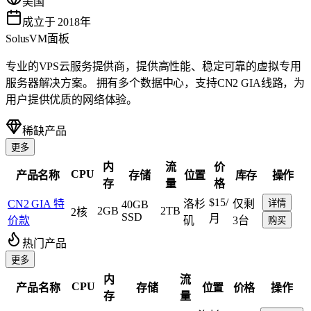
美国
成立于 2018年
SolusVM面板
专业的VPS云服务提供商，提供高性能、稳定可靠的虚拟专用
服务器解决方案。 拥有多个数据中心，支持CN2 GIA线路，为
用户提供优质的网络体验。
稀缺产品
更多
内
流
价
CPU
产品名称
存储
位置
库存
操作
存
量
格
$15
/
CN2 GIA 特
洛杉
仅剩
详情
40GB
2GB
2TB
2核
SSD
月
价款
矶
3台
购买
热门产品
更多
内
流
CPU
产品名称
存储
位置
价格
操作
存
量