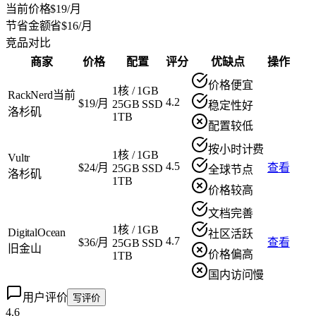
当前价格
$19/月
节省金额
省$16/月
竞品对比
商家
价格
配置
评分
优缺点
操作
价格便宜
1核
/
1GB
RackNerd
当前
4.2
$19/月
25GB SSD
稳定性好
洛杉矶
1TB
配置较低
按小时计费
1核
/
1GB
Vultr
4.5
$24/月
查看
25GB SSD
全球节点
洛杉矶
1TB
价格较高
文档完善
1核
/
1GB
DigitalOcean
社区活跃
4.7
$36/月
查看
25GB SSD
旧金山
价格偏高
1TB
国内访问慢
用户评价
写评价
4.6