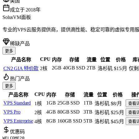
美国
成立于 2018年
SolusVM面板
专业的VPS云服务提供商，提供高性能、稳定可靠的虚拟专用服
稀缺产品
更多
CPU
产品名称
内存
存储
流量
位置
价格
库
2GB
40GB SSD
2TB
CN2 GIA 特价款
2核
洛杉矶
$15
/月
仅剩
热门产品
更多
CPU
产品名称
内存
存储
流量
位置
价格
操
VPS Standard
1GB
25GB SSD
1TB
1核
洛杉矶
$8
/月
查看
VPS Pro
4GB
80GB SSD
3TB
2核
洛杉矶
$25
/月
查看
VPS Enterprise
8GB
160GB SSD
5TB
4核
洛杉矶
$45
/月
查看
优惠码
WELCOME20