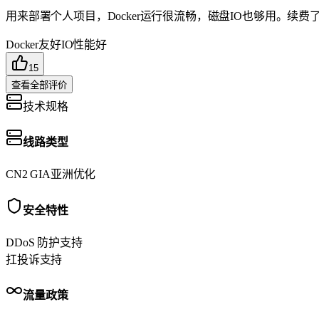
用来部署个人项目，Docker运行很流畅，磁盘IO也够用。续费
Docker友好
IO性能好
15
查看全部评价
技术规格
线路类型
CN2 GIA
亚洲优化
安全特性
DDoS 防护
支持
扛投诉
支持
流量政策