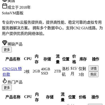
美国
成立于 2018年
SolusVM面板
专业的VPS云服务提供商，提供高性能、稳定可靠的虚拟专用
服务器解决方案。 拥有多个数据中心，支持CN2 GIA线路，为
用户提供优质的网络体验。
稀缺产品
更多
内
流
价
CPU
产品名称
存储
位置
库存
操作
存
量
格
$15
/
CN2 GIA 特
洛杉
仅剩
详情
40GB
2GB
2TB
2核
SSD
月
价款
矶
3台
购买
热门产品
更多
内
流
CPU
产品名称
存储
位置
价格
操作
存
量