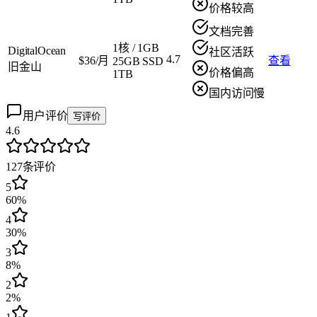
价格较高
文档完善
1核
/
1GB
DigitalOcean
社区活跃
4.7
$36/月
查看
25GB SSD
旧金山
价格偏高
1TB
国内访问慢
用户评价
写评价
4.6
127
条评价
5
60%
4
30%
3
8%
2
2%