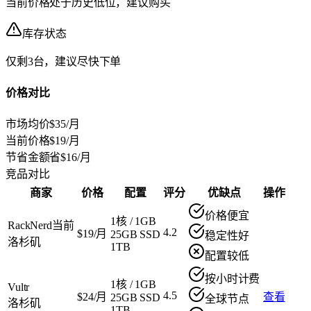
当前价格处于历史低位，建议购买
库存状态
仅剩3台，建议尽快下单
价格对比
市场均价
$35/月
当前价格
$19/月
节省金额
省$16/月
竞品对比
商家
价格
配置
评分
优缺点
操作
价格便宜
1核
/
1GB
RackNerd
当前
4.2
$19/月
25GB SSD
稳定性好
洛杉矶
1TB
配置较低
按小时计费
1核
/
1GB
Vultr
4.5
$24/月
查看
25GB SSD
全球节点
洛杉矶
1TB