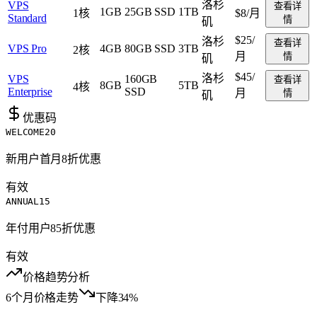
洛杉
VPS
查看详
1GB
25GB SSD
1TB
1核
$8
/月
Standard
情
矶
$25
/
洛杉
查看详
VPS Pro
4GB
80GB SSD
3TB
2核
月
情
矶
$45
/
洛杉
VPS
160GB
查看详
8GB
5TB
4核
Enterprise
SSD
月
情
矶
优惠码
WELCOME20
新用户首月8折优惠
有效
ANNUAL15
年付用户85折优惠
有效
价格趋势分析
6个月价格走势
下降34%