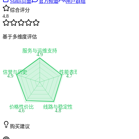
Status页面
官方频道
用户群组
综合评分
4.8
基于多维度评估
服务与运维支持
4.9
家信誉与历史
性能表现
4.9
4.7
价格性价比
线路与稳定性
4.6
4.8
购买建议